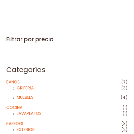
con
0
de
5
Filtrar por precio
Categorías
BAÑOS
(7)
GRIFERÍA
(3)
MUEBLES
(4)
COCINA
(1)
LAVAPLATOS
(1)
PAREDES
(3)
EXTERIOR
(2)