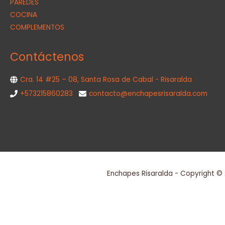
PAREDES
COCINA
COMPLEMENTOS
Contáctenos
Cra. 14 #25 – 08, Santa Rosa de Cabal - Risaralda
+573215860283
contacto@enchapesrisaralda.com
Enchapes Risaralda - Copyright ©