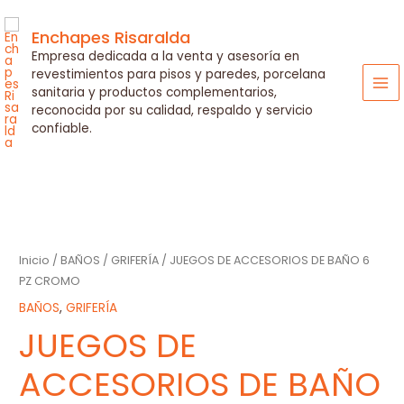
Ir
al
Enchapes Risaralda
contenido
Empresa dedicada a la venta y asesoría en
revestimientos para pisos y paredes, porcelana
sanitaria y productos complementarios,
MA
reconocida por su calidad, respaldo y servicio
ME
confiable.
Inicio
/
BAÑOS
/
GRIFERÍA
/ JUEGOS DE ACCESORIOS DE BAÑO 6
PZ CROMO
BAÑOS
,
GRIFERÍA
JUEGOS DE
ACCESORIOS DE BAÑO