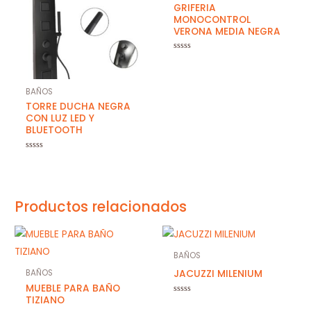
GRIFERIA
MONOCONTROL
VERONA MEDIA NEGRA
Valorado
con
0
de
5
BAÑOS
TORRE DUCHA NEGRA
CON LUZ LED Y
BLUETOOTH
Valorado
con
0
de
5
Productos relacionados
BAÑOS
JACUZZI MILENIUM
BAÑOS
MUEBLE PARA BAÑO
TIZIANO
Valorado
con